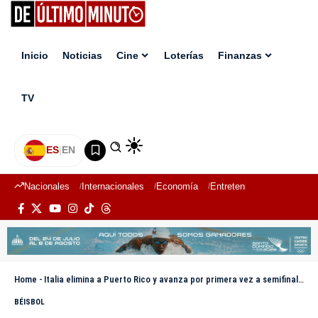
Inicio
Noticias
Cine
Loterías
Finanzas
TV
ES
|
EN
Nacionales
Internacionales
Economía
Entretenimiento
Deport
Home
-
Italia elimina a Puerto Rico y avanza por primera vez a semifinales del Clásico Mundial
BÉISBOL