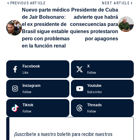
PREVIOUS ARTICLE
NEXT ARTICLE
Nuevo parte médico
Presidente de Cuba
de Jair Bolsonaro:
advierte que habrá
el ex presidente de
consecuencias para
Brasil sigue estable
quienes protestaron
pero con problemas
por apagones
en la función renal
Facebook
X
Like
Follow
Instagram
Youtube
Follow
Subscribe
Tiktok
Threads
Follow
Follow
¡Suscríbete a nuestro boletín para recibir nuestros