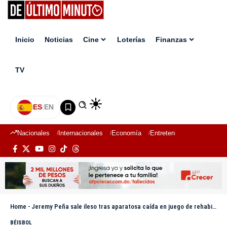
Inicio
Noticias
Cine
Loterías
Finanzas
TV
ES
|
EN
Nacionales
Internacionales
Economía
Entretenimiento
Deport
Home
-
Jeremy Peña sale ileso tras aparatosa caída en juego de rehabilitación
BÉISBOL