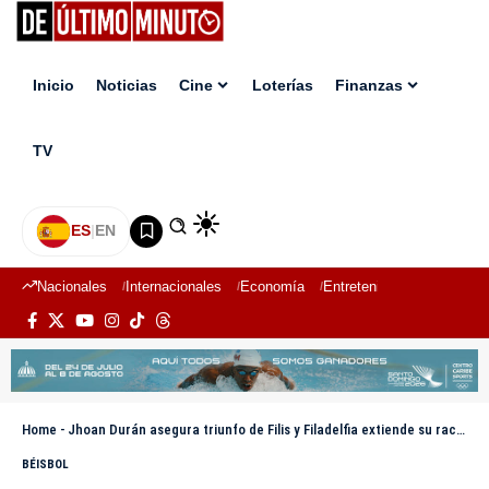
Inicio
Noticias
Cine
Loterías
Finanzas
TV
ES
|
EN
Nacionales
Internacionales
Economía
Entretenimiento
Deport
Home
-
Jhoan Durán asegura triunfo de Filis y Filadelfia extiende su racha ganadora
BÉISBOL