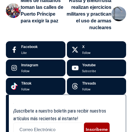
Miles de haitianos
Rusia y Bielorrusia
toman las calles de
realizan ejercicios
Puerto Príncipe
militares y practican
para exigir la paz
el uso de armas
nucleares
Facebook
X
Like
Follow
Instagram
Youtube
Follow
Subscribe
Tiktok
Threads
Follow
Follow
¡Suscríbete a nuestro boletín para recibir nuestros
artículos más recientes al instante!
Inscríbeme