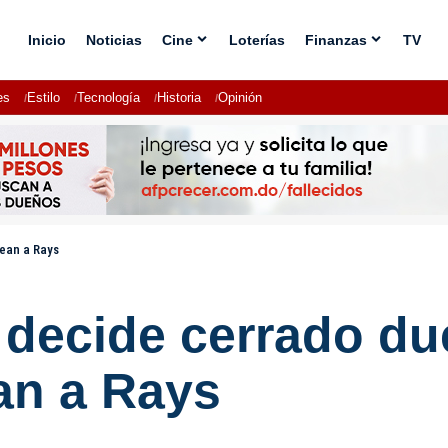
Inicio
Noticias
Cine
Loterías
Finanzas
TV
es
Estilo
Tecnología
Historia
Opinión
ean a Rays
decide cerrado due
an a Rays