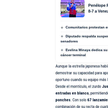
Penélope P
8-7 a Vene
Comunitarios protestan e
Diputado respalda suspen
senadores
Evelina Minaya dedica su 
cáncer terminal
Aunque la estrella japonesa había
demostrar su capacidad para apa
oportuno cuando su equipo más 
Desde el montículo, el zurdo
Jus
entradas en blanco
, permitien
ponches
. Con solo
67 lanzami
combinación de su recta de cuatr