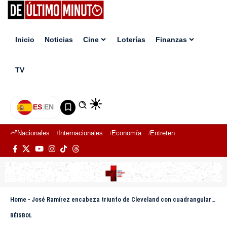
Inicio
Noticias
Cine
Loterías
Finanzas
TV
ES
|
EN
Nacionales
Internacionales
Economía
Entretenimiento
Deport
Home
-
José Ramírez encabeza triunfo de Cleveland con cuadrangular; Bibee logra su primera victoria
BÉISBOL