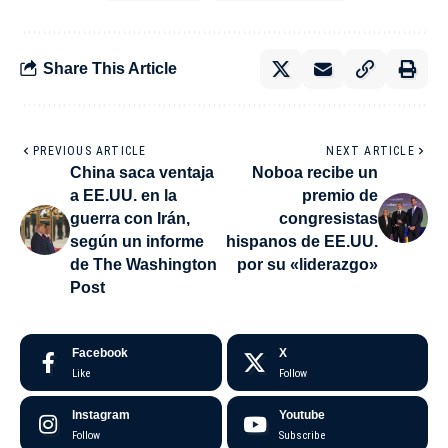
Share This Article
PREVIOUS ARTICLE
NEXT ARTICLE
China saca ventaja
Noboa recibe un
a EE.UU. en la
premio de
guerra con Irán,
congresistas
según un informe
hispanos de EE.UU.
de The Washington
por su «liderazgo»
Post
Facebook
X
Like
Follow
Instagram
Youtube
Follow
Subscribe