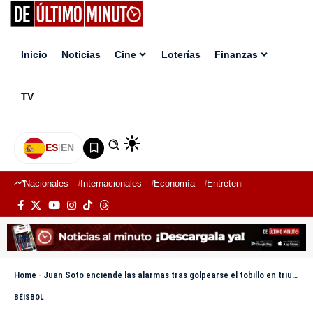
Inicio
Noticias
Cine
Loterías
Finanzas
TV
ES
|
EN
Nacionales
Internacionales
Economía
Entretenimiento
Deport
Home
-
Juan Soto enciende las alarmas tras golpearse el tobillo en triunfo de los Mets
BÉISBOL