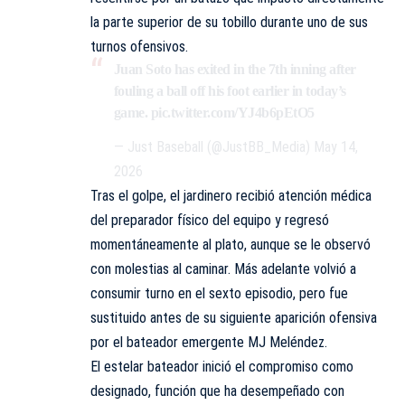
la parte superior de su tobillo durante uno de sus
turnos ofensivos.
Juan Soto has exited in the 7th inning after
fouling a ball off his foot earlier in today’s
game.
pic.twitter.com/YJ4b6pEtO5
— Just Baseball (@JustBB_Media)
May 14,
2026
Tras el golpe, el jardinero recibió atención médica
del preparador físico del equipo y regresó
momentáneamente al plato, aunque se le observó
con molestias al caminar. Más adelante volvió a
consumir turno en el sexto episodio, pero fue
sustituido antes de su siguiente aparición ofensiva
por el bateador emergente MJ Meléndez.
El estelar bateador inició el compromiso como
designado, función que ha desempeñado con