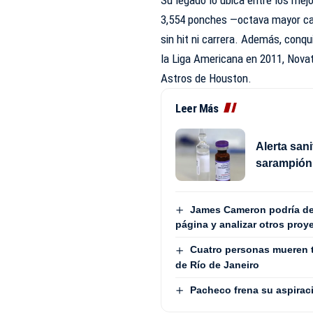
Su legado lo ubica entre los mej
3,554 ponches —octava mayor cant
sin hit ni carrera. Además, conq
la Liga Americana en 2011, Nova
Astros de Houston.
Leer Más
Alerta sani
sarampión
James Cameron podría dej
página y analizar otros proy
Cuatro personas mueren t
de Río de Janeiro
Pacheco frena su aspiraci