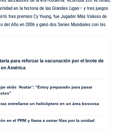
ores lanzadores de la era moderna. Acumula 266 victorias,
idad en la historia de las Grandes Ligas— y tres juegos
uistó tres premios Cy Young, fue Jugador Más Valioso de
to del Año en 2006 y ganó dos Series Mundiales con los
taria para reforzar la vacunación por el brote de
 en América
ar atrás ‘Avatar’: “Estoy preparado para pasar
ectos”
ras estrellarse un helicóptero en un área boscosa
ón en el PRM y llama a cerrar filas por la unidad