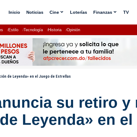
Inicio
Noticias
Cine
Loterías
Finanzas
TV
es
Estilo
Tecnología
Historia
Opinión
ción de Leyenda» en el Juego de Estrellas
anuncia su retiro y
de Leyenda» en el