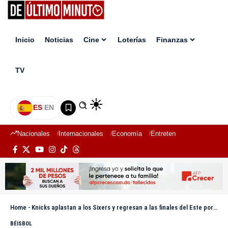
Inicio
Noticias
Cine
Loterías
Finanzas
TV
ES
|
EN
Nacionales
Internacionales
Economía
Entretenimiento
Deport
Home
-
Knicks aplastan a los Sixers y regresan a las finales del Este por segundo año seguido
BÉISBOL