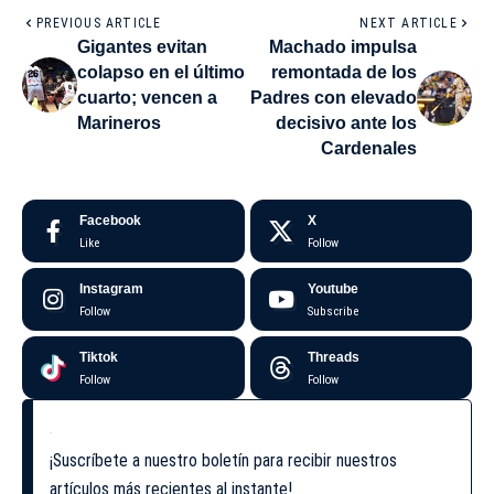
PREVIOUS ARTICLE
NEXT ARTICLE
Gigantes evitan
Machado impulsa
colapso en el último
remontada de los
cuarto; vencen a
Padres con elevado
Marineros
decisivo ante los
Cardenales
Facebook
X
Like
Follow
Instagram
Youtube
Follow
Subscribe
Tiktok
Threads
Follow
Follow
¡Suscríbete a nuestro boletín para recibir nuestros
artículos más recientes al instante!