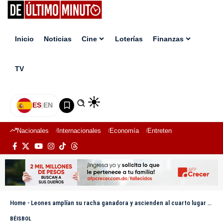
Inicio
Noticias
Cine
Loterías
Finanzas
TV
ES
|
EN
Nacionales
Internacionales
Economía
Entretenimiento
Deport
Home
-
Leones amplían su racha ganadora y ascienden al cuarto lugar tras vencer a los Gigantes
BÉISBOL