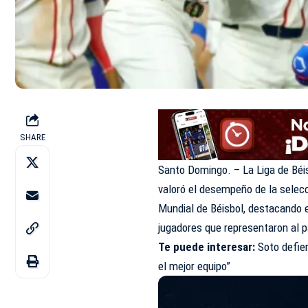
SHARE
Santo Domingo. – La Liga de Béi
valoró el desempeño de la selecc
Mundial de Béisbol, destacando e
jugadores que representaron al p
Te puede interesa
r:
Soto defie
el mejor equipo”