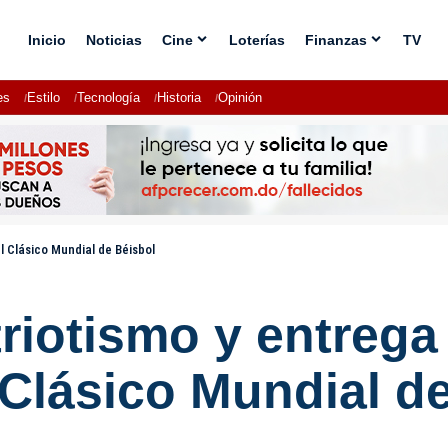
Inicio
Noticias
Cine
Loterías
Finanzas
TV
es
Estilo
Tecnología
Historia
Opinión
l Clásico Mundial de Béisbol
riotismo y entrega 
Clásico Mundial d