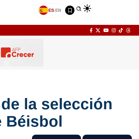
ES
|
EN
de la selección
e Béisbol