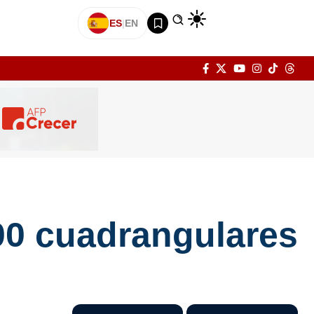
ES
|
EN
300 cuadrangulares