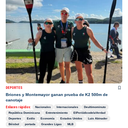
DEPORTES
Briones y Montemayor ganan prueba de K2 500m de
canotaje
Enlaces rápidos:
Nacionales
Internacionales
Deultimominuto
República Dominicana
Entretenimiento
ElPeriódicodelaVerdad
Deportes
Estilo
Economía
Estados Unidos
Luis Abinader
Béisbol
portada
Grandes Ligas
MLB