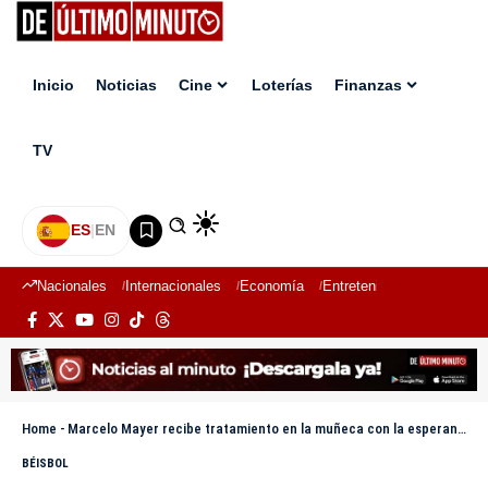
Inicio
Noticias
Cine
Loterías
Finanzas
TV
ES
|
EN
Nacionales
Internacionales
Economía
Entretenimiento
Deport
Home
-
Marcelo Mayer recibe tratamiento en la muñeca con la esperanza de regresar esta temporada
BÉISBOL