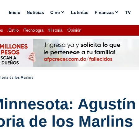
Inicio
Noticias
Cine
Loterías
Finanzas
TV
es
Estilo
Tecnología
Historia
Opinión
toria de los Marlins
Minnesota: Agustín
oria de los Marlins