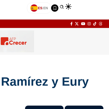
ES
|
EN
 Ramírez y Eury