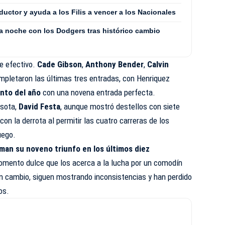
ductor y ayuda a los Filis a vencer a los Nacionales
ta noche con los Dodgers tras histórico cambio
e efectivo.
Cade Gibson
,
Anthony Bender
,
Calvin
pletaron las últimas tres entradas, con Henriquez
nto del año
con una novena entrada perfecta.
esota,
David Festa
, aunque mostró destellos con siete
on la derrota al permitir las cuatro carreras de los
uego.
uman su noveno triunfo en los últimos diez
omento dulce que los acerca a la lucha por un comodín
en cambio, siguen mostrando inconsistencias y han perdido
os.