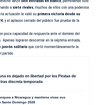
 derecho lanzó
seis entradas en blanco
, permitiendo solo
nchando a
siete rivales
, muchos de ellos con una poderosa
ta actuación le valió su
primera victoria desde su
24
, y el aplauso cerrado del público fue prueba de la
ron poca capacidad de respuesta ante el dominio del
ins. Apenas lograron descontar en la séptima entrada,
un
jonrón solitario
que cortó momentáneamente la
l partido.
una es dejado en libertad por los Piratas de
 tras discreta temporada
anquea a Nicaragua y mantiene vivas sus
de Santo Domingo 2026