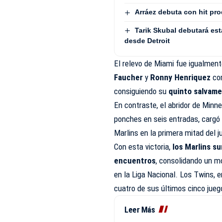
Arráez debuta con hit pro
Tarik Skubal debutará es
desde Detroit
El relevo de Miami fue igualment
Faucher
y
Ronny Henriquez
com
consiguiendo su
quinto salvame
En contraste, el abridor de Minn
ponches en seis entradas, cargó c
Marlins en la primera mitad del j
Con esta victoria,
los Marlins s
encuentros
, consolidando un m
en la Liga Nacional. Los Twins, 
cuatro de sus últimos cinco jueg
Leer Más