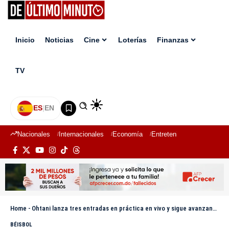
Inicio
Noticias
Cine
Loterías
Finanzas
TV
ES
|
EN
Nacionales
Internacionales
Economía
Entretenimiento
Deport
Home
-
Ohtani lanza tres entradas en práctica en vivo y sigue avanzando en su recuperación como lanzador
BÉISBOL