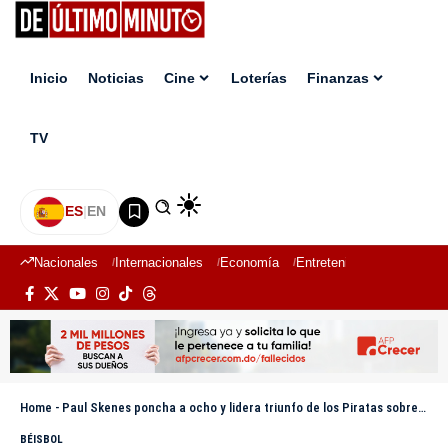
Inicio
Noticias
Cine
Loterías
Finanzas
TV
ES
|
EN
Nacionales
Internacionales
Economía
Entretenimiento
Deport
Home
-
Paul Skenes poncha a ocho y lidera triunfo de los Piratas sobre los Azulejos
BÉISBOL