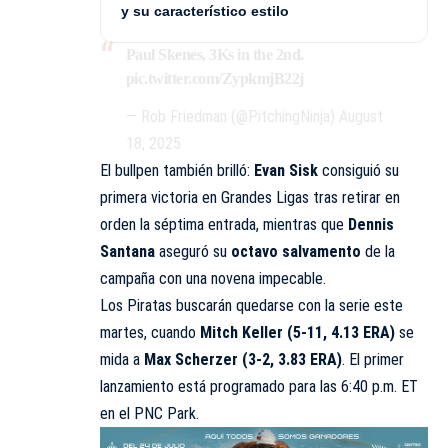
y su característico estilo
Paul Skenes, 3Ks in the 2nd.
pic.twitter.com/ZypkmjB22j
— Rob Friedman (@PitchingNinja)
August
18, 2025
El bullpen también brilló:
Evan Sisk
consiguió su
primera victoria en Grandes Ligas tras retirar en
orden la séptima entrada, mientras que
Dennis
Santana
aseguró su
octavo salvamento
de la
campaña con una novena impecable.
Los Piratas buscarán quedarse con la serie este
martes, cuando
Mitch Keller (5-11, 4.13 ERA)
se
mida a
Max Scherzer (3-2, 3.83 ERA)
. El primer
lanzamiento está programado para las 6:40 p.m. ET
en el PNC Park.