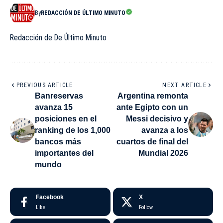
By
REDACCIÓN DE ÚLTIMO MINUTO
Redacción de De Último Minuto
PREVIOUS ARTICLE
NEXT ARTICLE
Banreservas
Argentina remonta
avanza 15
ante Egipto con un
posiciones en el
Messi decisivo y
ranking de los 1,000
avanza a los
bancos más
cuartos de final del
importantes del
Mundial 2026
mundo
Facebook
X
Like
Follow