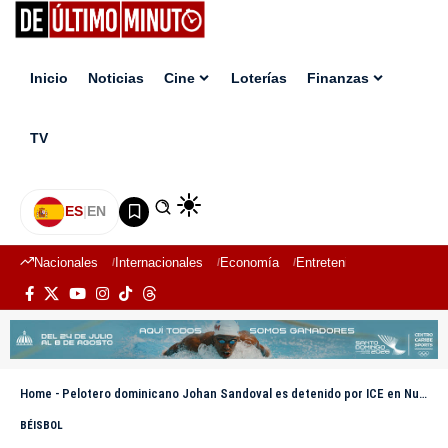
Inicio
Noticias
Cine
Loterías
Finanzas
TV
ES
|
EN
Nacionales
Internacionales
Economía
Entretenimiento
Deport
Home
-
Pelotero dominicano Johan Sandoval es detenido por ICE en Nueva York por presuntas irregularidades con su visa estudiantil
BÉISBOL