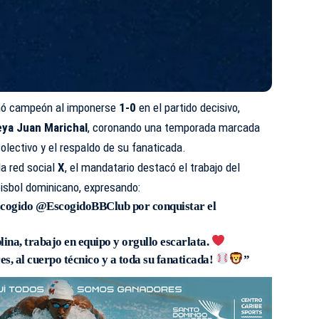
amó campeón al imponerse
1-0
en el partido decisivo,
eya Juan Marichal
, coronando una temporada marcada
colectivo y el respaldo de su fanaticada.
la red social
X
, el mandatario destacó el trabajo del
éisbol dominicano, expresando:
 Escogido @EscogidoBBClub por conquistar el
plina, trabajo en equipo y orgullo escarlata.
s, al cuerpo técnico y a toda su fanaticada!
”