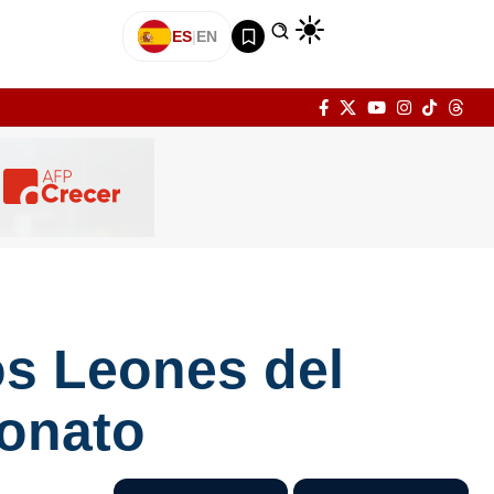
ES
|
EN
los Leones del
eonato