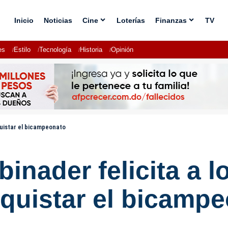
Inicio
Noticias
Cine
Loterías
Finanzas
TV
es
Estilo
Tecnología
Historia
Opinión
quistar el bicampeonato
binader felicita a 
quistar el bicamp