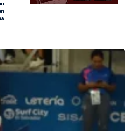
on
an
es