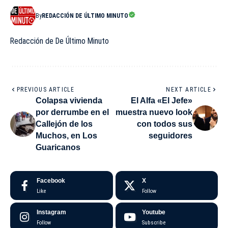
By
REDACCIÓN DE ÚLTIMO MINUTO
Redacción de De Último Minuto
PREVIOUS ARTICLE
NEXT ARTICLE
Colapsa vivienda
El Alfa «El Jefe»
por derrumbe en el
muestra nuevo look
Callejón de los
con todos sus
Muchos, en Los
seguidores
Guaricanos
Facebook
X
Like
Follow
Instagram
Youtube
Follow
Subscribe