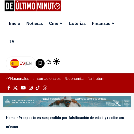
Inicio
Noticias
Cine
Loterías
Finanzas
TV
ES
|
EN
Nacionales
Internacionales
Economía
Entretenimiento
Deport
Home
-
Prospecto es suspendido por falsificación de edad y recibe amenazas tras perder millonario bono con los Mets
BÉISBOL