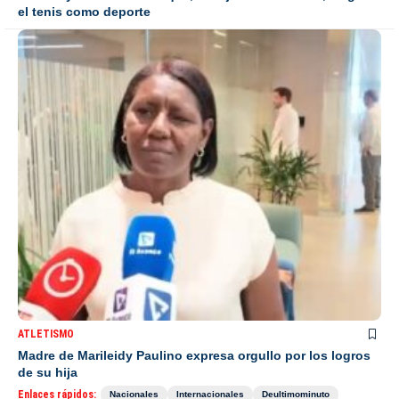
el tenis como deporte
ATLETISMO
Madre de Marileidy Paulino expresa orgullo por los logros
de su hija
Enlaces rápidos:
Nacionales
Internacionales
Deultimominuto