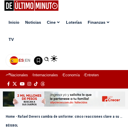
Inicio
Noticias
Cine
Loterías
Finanzas
TV
ES
|
EN
Nacionales
Internacionales
Economía
Entretenimiento
Deport
Home
-
Rafael Devers cambia de uniforme: cinco reacciones clave a su sorpresivo traspaso a los Gigantes
BÉISBOL