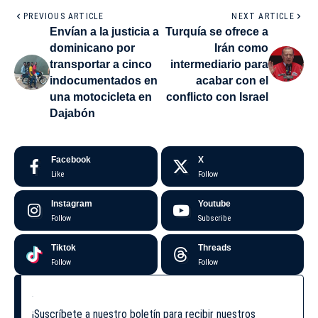
PREVIOUS ARTICLE
NEXT ARTICLE
Envían a la justicia a
Turquía se ofrece a
dominicano por
Irán como
transportar a cinco
intermediario para
indocumentados en
acabar con el
una motocicleta en
conflicto con Israel
Dajabón
Facebook
X
Like
Follow
Instagram
Youtube
Follow
Subscribe
Tiktok
Threads
Follow
Follow
¡Suscríbete a nuestro boletín para recibir nuestros