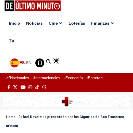
Inicio
Noticias
Cine
Loterías
Finanzas
TV
ES
|
EN
Nacionales
Internacionales
Economía
Entretenimiento
Deport
Home
-
Rafael Devers es presentado por los Gigantes de San Francisco: “Jugaré donde me pongan”
BÉISBOL