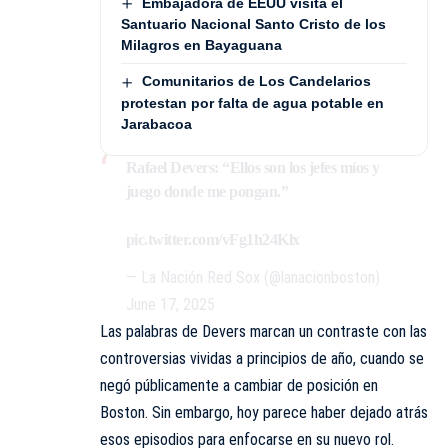
Embajadora de EEUU visita el
Santuario Nacional Santo Cristo de los
Milagros en Bayaguana
Comunitarios de Los Candelarios
protestan por falta de agua potable en
Jarabacoa
Rafael Devers: “Ellos son los jefes míos y
juego donde me pongan.”
pic.twitter.com/vFg1h24Klx
— La Nación Red Sox (@lanacionboston)
June 17, 2025
Las palabras de Devers marcan un contraste con las
controversias vividas a principios de año, cuando se
negó públicamente a cambiar de posición en
Boston. Sin embargo, hoy parece haber dejado atrás
esos episodios para enfocarse en su nuevo rol.