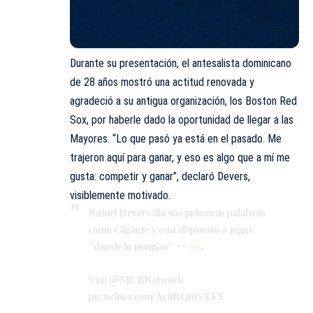
Durante su presentación, el antesalista dominicano
de 28 años mostró una actitud renovada y
agradeció a su antigua organización, los Boston Red
Sox, por haberle dado la oportunidad de llegar a las
Mayores. “Lo que pasó ya está en el pasado. Me
trajeron aquí para ganar, y eso es algo que a mí me
gusta: competir y ganar”, declaró Devers,
visiblemente motivado.
Rafael Devers dio sus primeras palabras
como Gigante y está dispuesto a jugar
"donde lo pongan"
.
Vía:
@MLBNetwork
pic.twitter.com/Ac8BQmSXFS