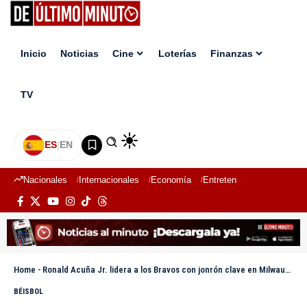
Inicio
Noticias
Cine
Loterías
Finanzas
TV
ES
|
EN
Nacionales
Internacionales
Economía
Entretenimiento
Deport
Home
-
Ronald Acuña Jr. lidera a los Bravos con jonrón clave en Milwaukee
BÉISBOL