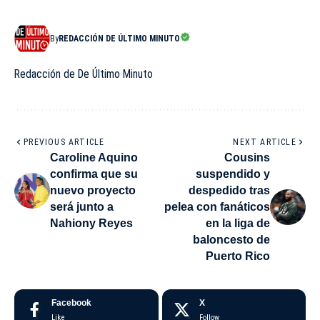
By
REDACCIÓN DE ÚLTIMO MINUTO
Redacción de De Último Minuto
PREVIOUS ARTICLE
NEXT ARTICLE
Caroline Aquino
Cousins
confirma que su
suspendido y
nuevo proyecto
despedido tras
será junto a
pelea con fanáticos
Nahiony Reyes
en la liga de
baloncesto de
Puerto Rico
Facebook
X
Like
Follow