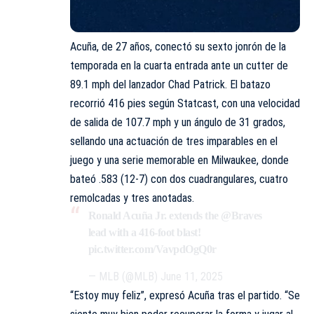
Acuña, de 27 años, conectó su sexto jonrón de la
temporada en la cuarta entrada ante un cutter de
89.1 mph del lanzador Chad Patrick. El batazo
recorrió 416 pies según Statcast, con una velocidad
de salida de 107.7 mph y un ángulo de 31 grados,
sellando una actuación de tres imparables en el
juego y una serie memorable en Milwaukee, donde
bateó .583 (12-7) con dos cuadrangulares, cuatro
remolcadas y tres anotadas.
Ronald Acuña Jr. extends the
@Braves
lead with a 416-foot blast!
pic.twitter.com/VavpdOgQ0r
— MLB (@MLB)
June 11, 2025
“Estoy muy feliz”, expresó Acuña tras el partido. “Se