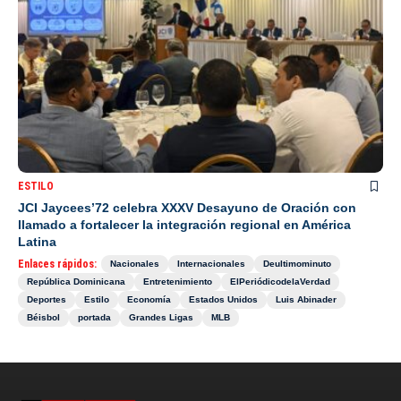
ESTILO
JCI Jaycees’72 celebra XXXV Desayuno de Oración con
llamado a fortalecer la integración regional en América
Latina
Enlaces rápidos:
Nacionales
Internacionales
Deultimominuto
República Dominicana
Entretenimiento
ElPeriódicodelaVerdad
Deportes
Estilo
Economía
Estados Unidos
Luis Abinader
Béisbol
portada
Grandes Ligas
MLB