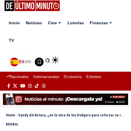
Inicio
Noticias
Cine
Loterías
Finanzas
TV
ES
|
EN
Nacionales
Internacionales
Economía
Entretenimiento
Deport
Home
-
Sandy Alcántara, ¿en la mira de los Dodgers para reforzar su rotación abridora?
BÉISBOL