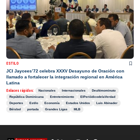
ESTILO
JCI Jaycees’72 celebra XXXV Desayuno de Oración con
llamado a fortalecer la integración regional en América
Latina
Enlaces rápidos:
Nacionales
Internacionales
Deultimominuto
República Dominicana
Entretenimiento
ElPeriódicodelaVerdad
Deportes
Estilo
Economía
Estados Unidos
Luis Abinader
Béisbol
portada
Grandes Ligas
MLB