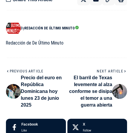
By
REDACCIÓN DE ÚLTIMO MINUTO
Redacción de De Último Minuto
PREVIOUS ARTICLE
NEXT ARTICLE
Precio del euro en
El barril de Texas
República
levemente al alza
Dominicana hoy
conforme se disipa
lunes 23 de junio
el temor a una
2025
guerra abierta
Facebook
X
Like
Follow