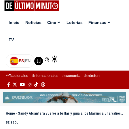
Inicio
Noticias
Cine
Loterías
Finanzas
TV
ES
|
EN
Nacionales
Internacionales
Economía
Entretenimiento
Deport
Home
-
Sandy Alcántara vuelve a brillar y guía a los Marlins a una valiosa serie ganada ante los Bravos
BÉISBOL