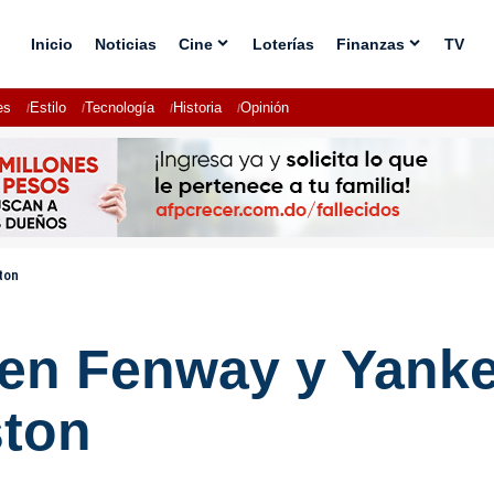
Inicio
Noticias
Cine
Loterías
Finanzas
TV
es
Estilo
Tecnología
Historia
Opinión
ton
a en Fenway y Yank
ston