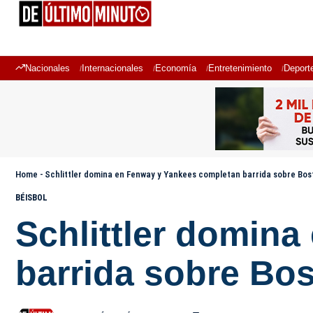
Nacionales
Internacionales
Economía
Entretenimiento
Deport
Home
-
Schlittler domina en Fenway y Yankees completan barrida sobre Bos
BÉISBOL
Schlittler domin
barrida sobre Bo