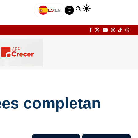
ES
|
EN
ees completan