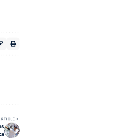
ARTICLE
es
ca