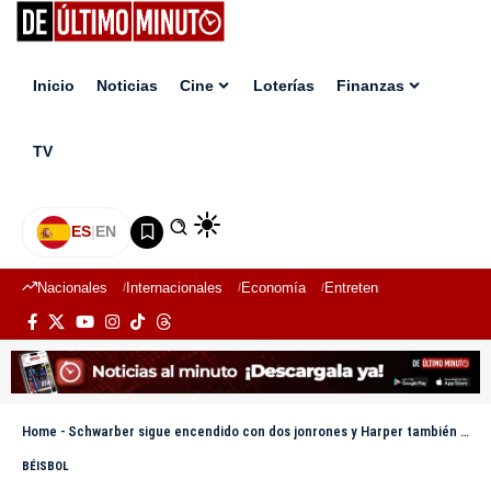
Inicio
Noticias
Cine
Loterías
Finanzas
TV
ES
|
EN
Nacionales
Internacionales
Economía
Entretenimiento
Deport
Home
-
Schwarber sigue encendido con dos jonrones y Harper también se vuela la cerca en triunfo de Filis
BÉISBOL