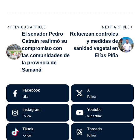
PREVIOUS ARTICLE
NEXT ARTICLE
El senador Pedro
Refuerzan controles
Catrain reafirmó su
y medidas de
compromiso con
sanidad vegetal en
las comunidades de
Elías Piña
la provincia de
Samaná
Facebook
X
Like
Follow
Instagram
Youtube
Follow
Subscribe
Tiktok
Threads
Follow
Follow