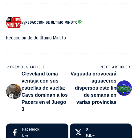
By
REDACCIÓN DE ÚLTIMO MINUTO
Redacción de De Último Minuto
PREVIOUS ARTICLE
NEXT ARTICLE
Cleveland toma
Vaguada provocará
ventaja con sus
aguaceros
estrellas de vuelta:
dispersos este fin
Cavs dominan a los
de semana en
Pacers en el Juego
varias provincias
3
Facebook
X
Like
Follow