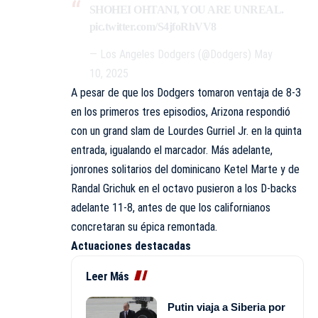
SHOHEI OHTANI, YOU ARE UNREAL.
pic.twitter.com/S4jfoRhVV8
— Los Angeles Dodgers (@Dodgers)
May
10, 2025
A pesar de que los Dodgers tomaron ventaja de 8-3
en los primeros tres episodios, Arizona respondió
con un grand slam de Lourdes Gurriel Jr. en la quinta
entrada, igualando el marcador. Más adelante,
jonrones solitarios del dominicano Ketel Marte y de
Randal Grichuk en el octavo pusieron a los D-backs
adelante 11-8, antes de que los californianos
concretaran su épica remontada.
Actuaciones destacadas
Leer Más
Putin viaja a Siberia por