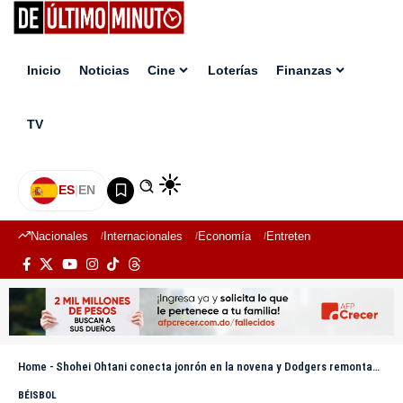
Inicio
Noticias
Cine
Loterías
Finanzas
TV
ES
|
EN
Nacionales
Internacionales
Economía
Entretenimiento
Deport
Home
-
Shohei Ohtani conecta jonrón en la novena y Dodgers remontan espectacularmente ante Diamondbacks
BÉISBOL