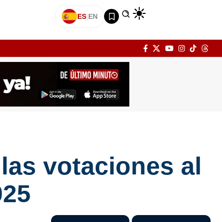
ES
|
EN
 las votaciones al
025