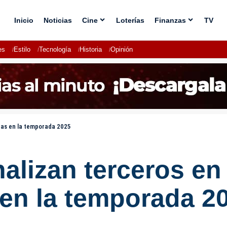
Inicio
Noticias
Cine
Loterías
Finanzas
TV
es
Estilo
Tecnología
Historia
Opinión
igas en la temporada 2025
nalizan terceros en
 en la temporada 2