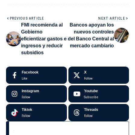
Gobierno
nuevos controles
eficientizar gastos e
del Banco Central al
ingresos y reducir
mercado cambiario
subsidios
Facebook
X
Like
Follow
Instagram
Youtube
Follow
Subscribe
Tiktok
Threads
Follow
Follow
¡Suscríbete a nuestro boletín para recibir nuestros
artículos más recientes al instante!
Inscríbeme