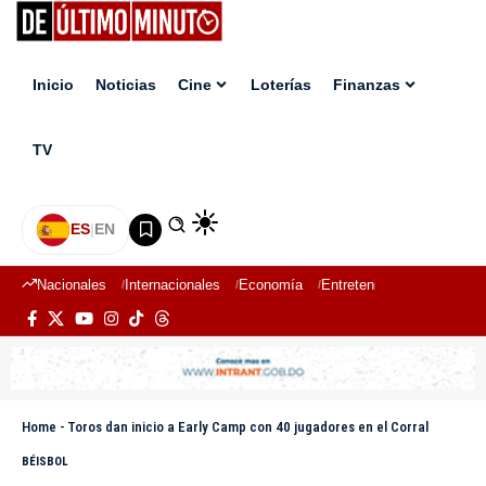
Inicio
Noticias
Cine
Loterías
Finanzas
TV
ES
|
EN
Nacionales
Internacionales
Economía
Entretenimiento
Deport
Home
-
Toros dan inicio a Early Camp con 40 jugadores en el Corral
BÉISBOL