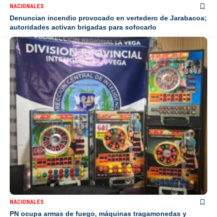
NACIONALES
PN ocupa armas de fuego, máquinas tragamonedas y
armas blancas durante allanamiento en La Vega
Enlaces rápidos:
Nacionales
Internacionales
Deultimominuto
República Dominicana
Entretenimiento
ElPeriódicodelaVerdad
Deportes
Estilo
Economía
Estados Unidos
Luis Abinader
Béisbol
portada
Grandes Ligas
MLB