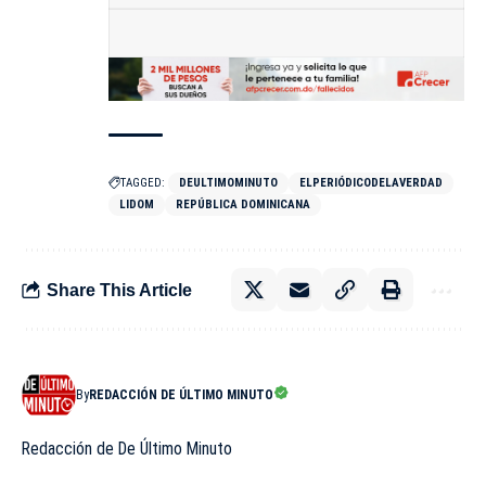
TAGGED:
DEULTIMOMINUTO
ELPERIÓDICODELAVERDAD
LIDOM
REPÚBLICA DOMINICANA
Share This Article
By
REDACCIÓN DE ÚLTIMO MINUTO
Redacción de De Último Minuto
PREVIOUS ARTICLE
NEXT ARTICLE
FMI recomienda al
Bancos apoyan los