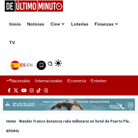
Inicio
Noticias
Cine
Loterías
Finanzas
TV
ES
|
EN
Nacionales
Internacionales
Economía
Entretenimiento
Deport
Home
-
Wander Franco denuncia robo millonario en hotel de Puerto Plata
BÉISBOL