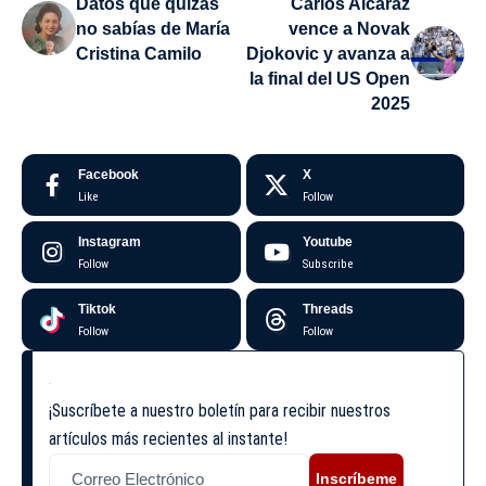
Datos que quizás
Carlos Alcaraz
no sabías de María
vence a Novak
Cristina Camilo
Djokovic y avanza a
la final del US Open
2025
Facebook
X
Like
Follow
Instagram
Youtube
Follow
Subscribe
Tiktok
Threads
Follow
Follow
¡Suscríbete a nuestro boletín para recibir nuestros
artículos más recientes al instante!
Inscríbeme