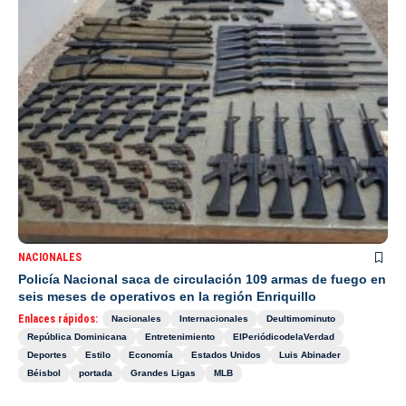
NACIONALES
Policía Nacional saca de circulación 109 armas de fuego en
seis meses de operativos en la región Enriquillo
Enlaces rápidos:
Nacionales
Internacionales
Deultimominuto
República Dominicana
Entretenimiento
ElPeriódicodelaVerdad
Deportes
Estilo
Economía
Estados Unidos
Luis Abinader
Béisbol
portada
Grandes Ligas
MLB