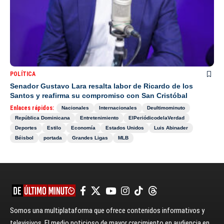
POLÍTICA
Senador Gustavo Lara resalta labor de Ricardo de los
Santos y reafirma su compromiso con San Cristóbal
Enlaces rápidos:
Nacionales
Internacionales
Deultimominuto
República Dominicana
Entretenimiento
ElPeriódicodelaVerdad
Deportes
Estilo
Economía
Estados Unidos
Luis Abinader
Béisbol
portada
Grandes Ligas
MLB
Somos una multiplataforma que ofrece contenidos informativos y
televisivos. El medio noticioso de mayor crecimiento en audiencia en