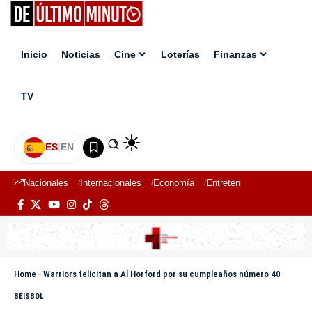
Inicio
Noticias
Cine
Loterías
Finanzas
TV
ES
|
EN
Nacionales
Internacionales
Economía
Entretenimiento
Deport
Home
-
Warriors felicitan a Al Horford por su cumpleaños número 40
BÉISBOL