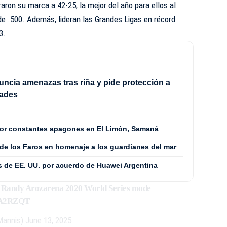
raron su marca a 42-25, la mejor del año para ellos al
e .500. Además, lideran las Grandes Ligas en récord
3.
ncia amenazas tras riña y pide protección a
dades
por constantes apagones en El Limón, Samaná
 de los Faros en homenaje a los guardianes del mar
 de EE. UU. por acuerdo de Huawei Argentina
t Randy Arozarena 2020 World Series mode
8wA2RZQT
Mannis)
June 13, 2025