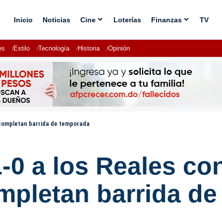
Inicio
Noticias
Cine
Loterías
Finanzas
TV
es
Estilo
Tecnología
Historia
Opinión
 completan barrida de temporada
0 a los Reales co
mpletan barrida d