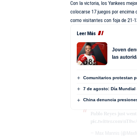
Con la victoria, los Yankees mejo
colocarse 17 juegos por encima d
como visitantes con foja de 21-1
Leer Más
Joven denu
las autori
Comunitarios protestan 
7 de agosto: Día Mundial
China denuncia presiones
Pablo Reyes just wen
pic.twitter.com/nT
— Max Mannis (@Max