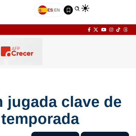
ES
|
EN
n jugada clave de
e temporada