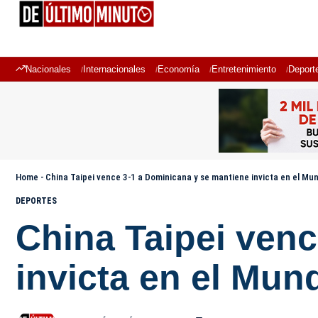
Nacionales
Internacionales
Economía
Entretenimiento
Deport
Home
-
China Taipei vence 3-1 a Dominicana y se mantiene invicta en el Mun
DEPORTES
China Taipei ven
invicta en el Mun