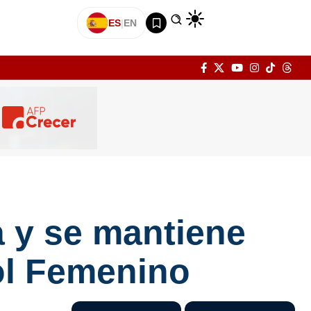
ES
|
EN
a y se mantiene
bol Femenino