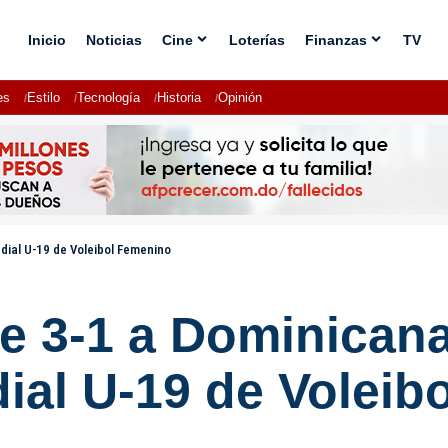
Inicio
Noticias
Cine
Loterías
Finanzas
TV
es
Estilo
Tecnología
Historia
Opinión
dial U-19 de Voleibol Femenino
ce 3-1 a Dominican
dial U-19 de Volei