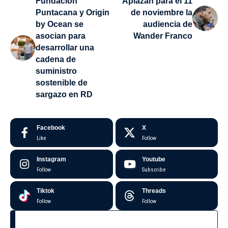
Fundación
Aplazan para el 11
Puntacana y Origin
de noviembre la
by Ocean se
audiencia de
asocian para
Wander Franco
desarrollar una
cadena de
suministro
sostenible de
sargazo en RD
Facebook
X
Like
Follow
Instagram
Youtube
Follow
Subscribe
Tiktok
Threads
Follow
Follow