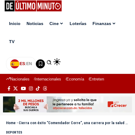
Inicio
Noticias
Cine
Loterías
Finanzas
TV
ES
|
EN
Nacionales
Internacionales
Economía
Entretenimiento
Deport
Home
-
Cierra con éxito “Comendador Corre”, una carrera por la salud y la confraternidad en Elías Piña
DEPORTES