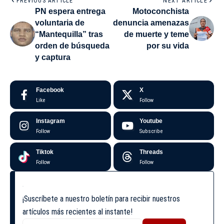
PREVIOUS ARTICLE
NEXT ARTICLE
PN espera entrega
Motoconchista
voluntaria de
denuncia amenazas
“Mantequilla” tras
de muerte y teme
orden de búsqueda
por su vida
y captura
Facebook
X
Like
Follow
Instagram
Youtube
Follow
Subscribe
Tiktok
Threads
Follow
Follow
¡Suscríbete a nuestro boletín para recibir nuestros
artículos más recientes al instante!