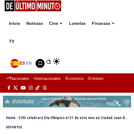
Inicio
Noticias
Cine
Loterías
Finanzas
TV
ES
|
EN
Nacionales
Internacionales
Economía
Entretenimiento
Deport
Home
-
COD celebrará Día Olímpico el 21 de este mes en Ciudad Juan Bosch
DEPORTES