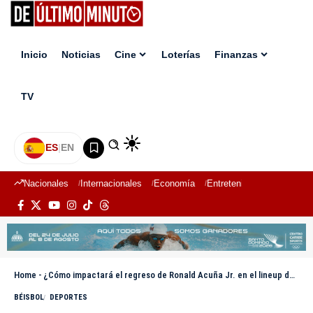
Inicio
Noticias
Cine
Loterías
Finanzas
TV
ES
|
EN
Nacionales
Internacionales
Economía
Entretenimiento
Deport
Home
-
¿Cómo impactará el regreso de Ronald Acuña Jr. en el lineup de los Bravos?
BÉISBOL
DEPORTES