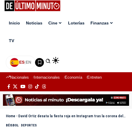
Inicio
Noticias
Cine
Loterías
Finanzas
TV
ES
|
EN
Nacionales
Internacionales
Economía
Entretenimiento
Deport
Home
-
David Ortiz desata la fiesta roja en Instagram tras la corona del Escogido
BÉISBOL
DEPORTES