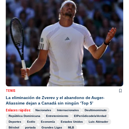
TENIS
La eliminación de Zverev y el abandono de Auger-
Aliassime dejan a Canadá sin ningún ‘Top 5’
Enlaces rápidos:
Nacionales
Internacionales
Deultimominuto
República Dominicana
Entretenimiento
ElPeriódicodelaVerdad
Deportes
Estilo
Economía
Estados Unidos
Luis Abinader
Béisbol
portada
Grandes Ligas
MLB