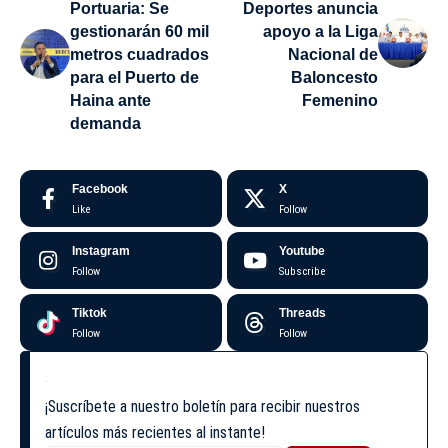
Portuaria: Se
Deportes anuncia
gestionarán 60 mil
apoyo a la Liga
metros cuadrados
Nacional de
para el Puerto de
Baloncesto
Haina ante
Femenino
demanda
Facebook
X
Like
Follow
Instagram
Youtube
Follow
Subscribe
Tiktok
Threads
Follow
Follow
¡Suscríbete a nuestro boletín para recibir nuestros
artículos más recientes al instante!