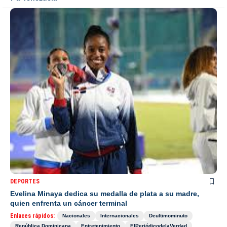
DEPORTES
Evelina Minaya dedica su medalla de plata a su madre,
quien enfrenta un cáncer terminal
Enlaces rápidos:
Nacionales
Internacionales
Deultimominuto
República Dominicana
Entretenimiento
ElPeriódicodelaVerdad