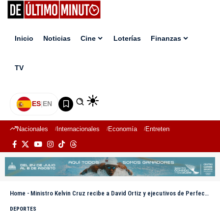
Inicio
Noticias
Cine
Loterías
Finanzas
TV
ES
|
EN
Nacionales
Internacionales
Economía
Entretenimiento
Deport
Home
-
Ministro Kelvin Cruz recibe a David Ortiz y ejecutivos de Perfect Game
DEPORTES