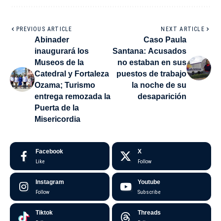
PREVIOUS ARTICLE
NEXT ARTICLE
Abinader
Caso Paula
inaugurará los
Santana: Acusados
Museos de la
no estaban en sus
Catedral y Fortaleza
puestos de trabajo
Ozama; Turismo
la noche de su
entrega remozada la
desaparición
Puerta de la
Misericordia
Facebook
X
Like
Follow
Instagram
Youtube
Follow
Subscribe
Tiktok
Threads