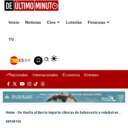
Inicio
Noticias
Cine
Loterías
Finanzas
TV
ES
|
EN
Nacionales
Internacionales
Economía
Entretenimiento
Deport
Home
-
De Vuelta al Barrio imparte clínicas de baloncesto y voleibol en Baní y DN
DEPORTES