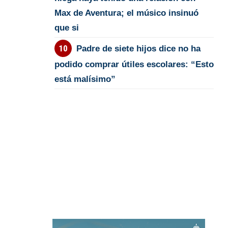
Max de Aventura; el músico insinuó
que si
Padre de siete hijos dice no ha
podido comprar útiles escolares: “Esto
está malísimo”