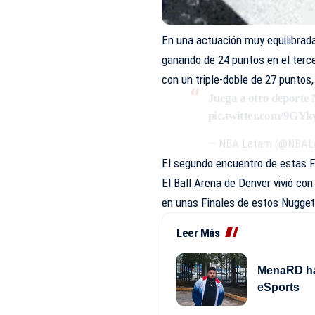
En una actuación muy equilibrada
ganando de 24 puntos en el tercer
con un triple-doble de 27 puntos,
Juega a otro deporte 
pic.twitter.com/9GY
— NBA Latam (@NBAL
El segundo encuentro de estas F
El Ball Arena de Denver vivió con
en unas Finales de estos Nugget
Leer Más
MenaRD hac
eSports