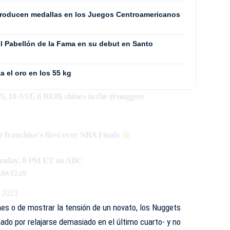
producen medallas en los Juegos Centroamericanos
l Pabellón de la Fama en su debut en Santo
a el oro en los 55 kg
, 10 AST, 6 REB) shines in the
@nuggets
e franchise's first ever NBA Finals
nday, 8 PM ET on ABC
vpWf2a9
, 2023
nes o de mostrar la tensión de un novato, los Nuggets
hado por relajarse demasiado en el último cuarto- y no