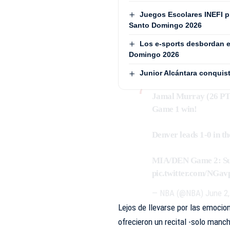
Juegos Escolares INEFI 
Santo Domingo 2026
Los e-sports desbordan e
Domingo 2026
Junior Alcántara conquist
Jamal Murray (26 PTS
Game 1 win!
Denver leads 1-0 in th
MIA/DEN Game 2: Su
pic.twitter.com/NGa
— NBA (@NBA)
June 2
Lejos de llevarse por las emocio
ofrecieron un recital -solo manc