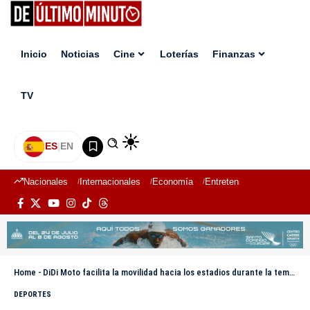
Inicio
Noticias
Cine
Loterías
Finanzas
TV
ES
|
EN
Nacionales
Internacionales
Economía
Entretenimiento
Deport
Home
-
DiDi Moto facilita la movilidad hacia los estadios durante la temporada de béisbol
DEPORTES