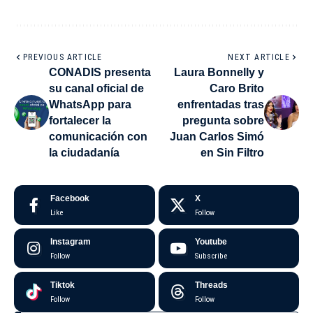
PREVIOUS ARTICLE
NEXT ARTICLE
CONADIS presenta
Laura Bonnelly y
su canal oficial de
Caro Brito
WhatsApp para
enfrentadas tras
fortalecer la
pregunta sobre
comunicación con
Juan Carlos Simó
la ciudadanía
en Sin Filtro
Facebook
X
Like
Follow
Instagram
Youtube
Follow
Subscribe
Tiktok
Threads
Follow
Follow