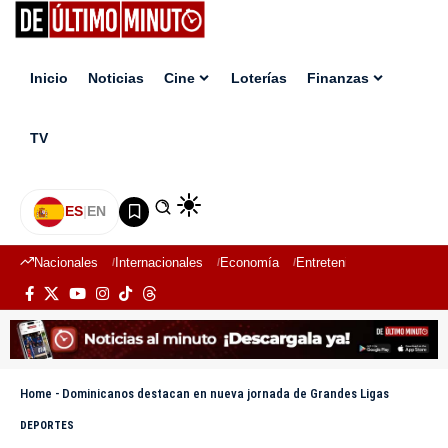
Inicio
Noticias
Cine
Loterías
Finanzas
TV
ES
|
EN
Nacionales
Internacionales
Economía
Entretenimiento
Deport
Home
-
Dominicanos destacan en nueva jornada de Grandes Ligas
DEPORTES