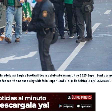
ladelphia Eagles football team celebrate winning the 2025 Super Bowl during
defeated the Kansas City Chiefs in Super Bowl LIX. (Filadelfia) EFE/EPA/MIGU