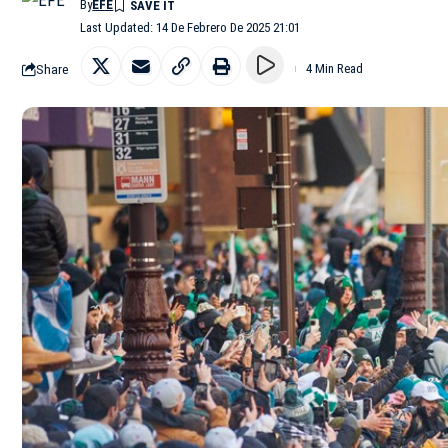
By
EFE
Last Updated: 14 De Febrero De 2025 21:01
Share
4 Min Read