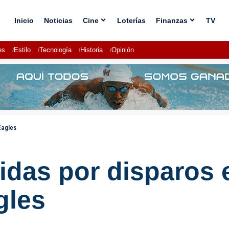
Inicio
Noticias
Cine
Loterías
Finanzas
TV
es
Estilo
Tecnología
Historia
Opinión
Eagles
das por disparos en
gles