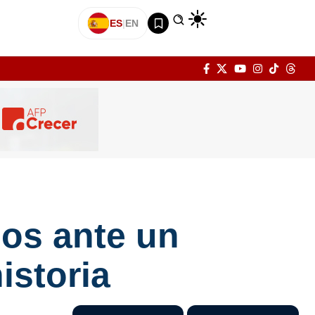
ES
|
EN
los ante un
istoria