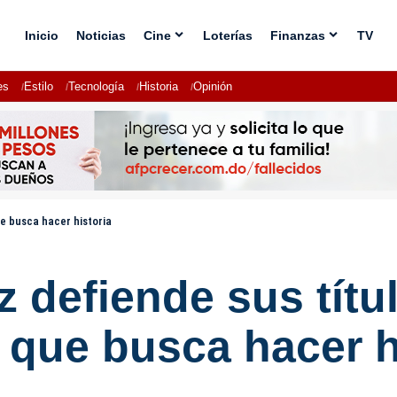
Inicio
Noticias
Cine
Loterías
Finanzas
TV
es
Estilo
Tecnología
Historia
Opinión
ue busca hacer historia
z defiende sus títu
 que busca hacer h