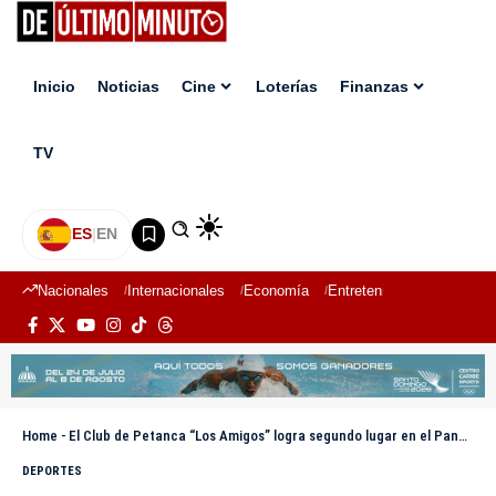
Inicio
Noticias
Cine
Loterías
Finanzas
TV
ES
|
EN
Nacionales
Internacionales
Economía
Entretenimiento
Deport
Home
-
El Club de Petanca “Los Amigos” logra segundo lugar en el Panamericano de Chile 2025
DEPORTES