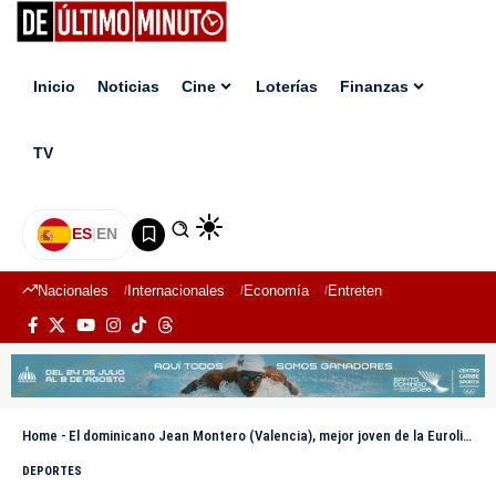
Inicio
Noticias
Cine
Loterías
Finanzas
TV
ES
|
EN
Nacionales
Internacionales
Economía
Entretenimiento
Deport
Home
-
El dominicano Jean Montero (Valencia), mejor joven de la Euroliga
DEPORTES