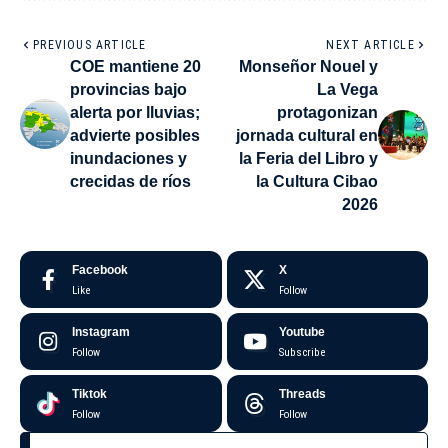
PREVIOUS ARTICLE
NEXT ARTICLE
COE mantiene 20
Monseñor Nouel y
provincias bajo
La Vega
alerta por lluvias;
protagonizan
advierte posibles
jornada cultural en
inundaciones y
la Feria del Libro y
crecidas de ríos
la Cultura Cibao
2026
Facebook
X
Like
Follow
Instagram
Youtube
Follow
Subscribe
Tiktok
Threads
Follow
Follow