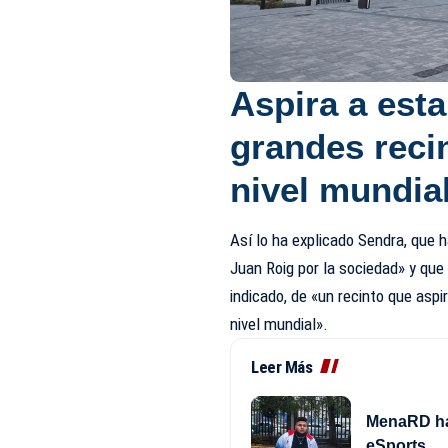
Aspira a estar
grandes reci
nivel mundia
Así lo ha explicado Sendra, que 
Juan Roig por la sociedad» y que 
indicado, de «un recinto que aspi
nivel mundial».
Leer Más
MenaRD hac
eSports