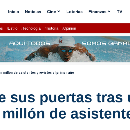
Inicio
Noticias
Cine
Loterías
Finanzas
TV
es
Estilo
Tecnología
Historia
Opinión
n millón de asistentes previstos el primer año
e sus puertas tras
 millón de asistent