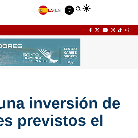
ES
|
EN
 una inversión de
es previstos el