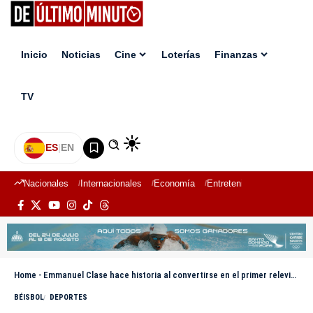
Inicio
Noticias
Cine
Loterías
Finanzas
TV
ES
|
EN
Nacionales
Internacionales
Economía
Entretenimiento
Deport
Home
-
Emmanuel Clase hace historia al convertirse en el primer relevista dominicano con tres temporadas consecutivas de 40+ salvamentos
BÉISBOL
DEPORTES