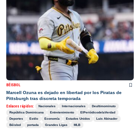
BÉISBOL
Marcell Ozuna es dejado en libertad por los Piratas de
Pittsburgh tras discreta temporada
Enlaces rápidos:
Nacionales
Internacionales
Deultimominuto
República Dominicana
Entretenimiento
ElPeriódicodelaVerdad
Deportes
Estilo
Economía
Estados Unidos
Luis Abinader
Béisbol
portada
Grandes Ligas
MLB