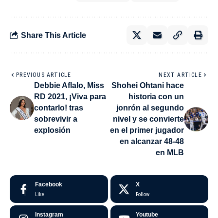
Share This Article
PREVIOUS ARTICLE
NEXT ARTICLE
Debbie Aflalo, Miss
Shohei Ohtani hace
RD 2021, ¡Viva para
historia con un
contarlo! tras
jonrón al segundo
sobrevivir a
nivel y se convierte
explosión
en el primer jugador
en alcanzar 48-48
en MLB
Facebook
X
Like
Follow
Instagram
Youtube