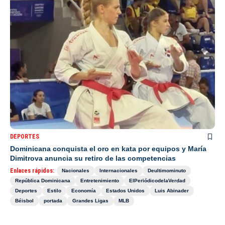
DEPORTES
Dominicana conquista el oro en kata por equipos y María
Dimitrova anuncia su retiro de las competencias
Enlaces rápidos:
Nacionales
Internacionales
Deultimominuto
República Dominicana
Entretenimiento
ElPeriódicodelaVerdad
Deportes
Estilo
Economía
Estados Unidos
Luis Abinader
Béisbol
portada
Grandes Ligas
MLB