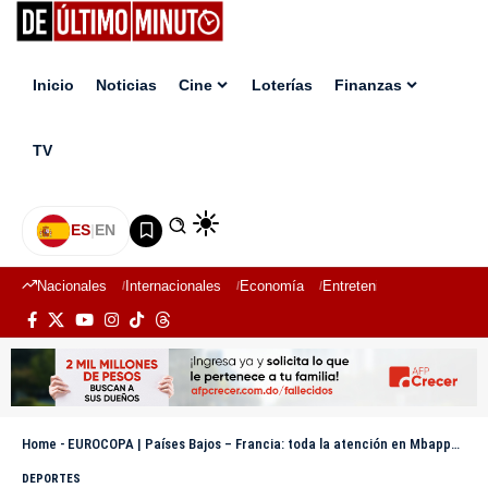
Inicio
Noticias
Cine
Loterías
Finanzas
TV
ES
|
EN
Nacionales
Internacionales
Economía
Entretenimiento
Deport
Home
-
EUROCOPA | Países Bajos – Francia: toda la atención en Mbappé y su máscara
DEPORTES