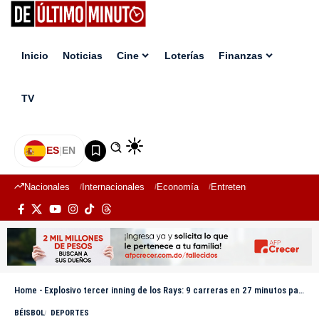
Inicio
Noticias
Cine
Loterías
Finanzas
TV
ES
|
EN
Nacionales
Internacionales
Economía
Entretenimiento
Deport
Home
-
Explosivo tercer inning de los Rays: 9 carreras en 27 minutos para aplastar a Boston
BÉISBOL
DEPORTES