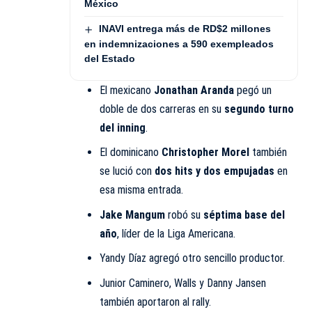
México
INAVI entrega más de RD$2 millones
en indemnizaciones a 590 exempleados
del Estado
El mexicano
Jonathan Aranda
pegó un
doble de dos carreras en su
segundo turno
del inning
.
El dominicano
Christopher Morel
también
se lució con
dos hits y dos empujadas
en
esa misma entrada.
Jake Mangum
robó su
séptima base del
año
, líder de la Liga Americana.
Yandy Díaz agregó otro sencillo productor.
Junior Caminero, Walls y Danny Jansen
también aportaron al rally.